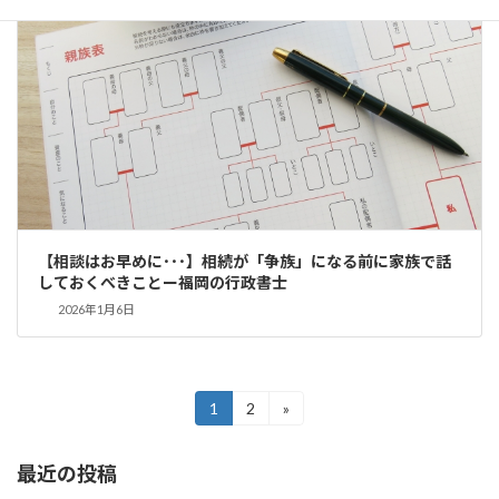
【相談はお早めに･･･】相続が「争族」になる前に家族で話
しておくべきことー福岡の行政書士
2026年1月6日
投
1
2
»
固
固
定
定
稿
ペ
ペ
最近の投稿
ー
ー
の
ジ
ジ