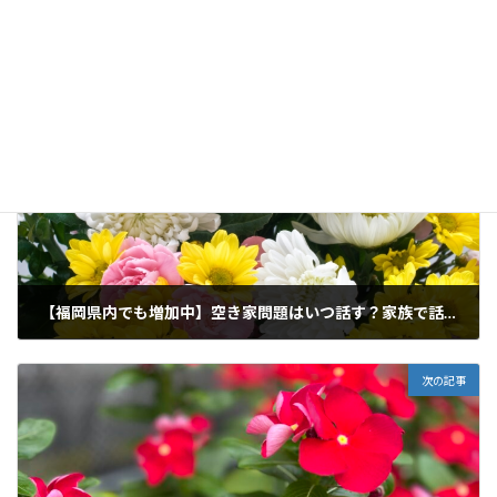
コンテンツ
、
情報
カテゴリー
小竹
田川
直方
相続
相続トラブル
タグ
福岡
筑豊
行政書士
遺産
鞍手
飯塚
前の記事
【福岡県内でも増加中】空き家問題はいつ話す？家族で話し合う最適なタイミング
2026年1月27日
次の記事