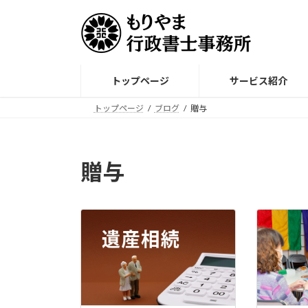
コ
ナ
ン
ビ
テ
ゲ
ン
ー
ツ
シ
トップページ
サービス紹介
へ
ョ
ス
ン
トップページ
ブログ
贈与
キ
に
ッ
移
プ
動
贈与