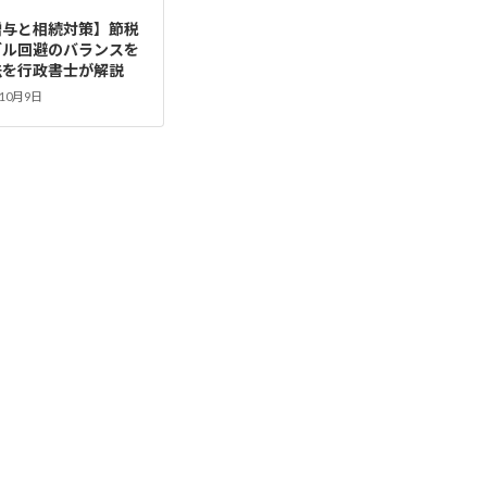
贈与と相続対策】節税
ブル回避のバランスを
法を行政書士が解説
年10月9日