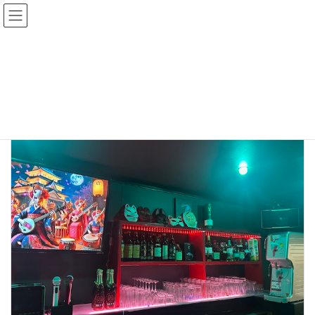
コ
ナ
ン
ビ
テ
ゲ
ン
ー
トップページ
ブログ
許可申請
ツ
シ
へ
ョ
ス
ン
許可申請
キ
に
ッ
移
プ
動