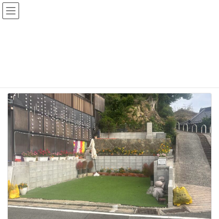
コ
ナ
ン
ビ
テ
ゲ
ン
ー
トップページ
ブログ
解体補助
ツ
シ
へ
ョ
ス
ン
解体補助
キ
に
ッ
移
プ
動