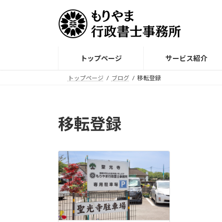
コ
ナ
ン
ビ
テ
ゲ
ン
ー
ツ
シ
トップページ
サービス紹介
へ
ョ
ス
ン
トップページ
ブログ
移転登録
キ
に
ッ
移
プ
動
移転登録