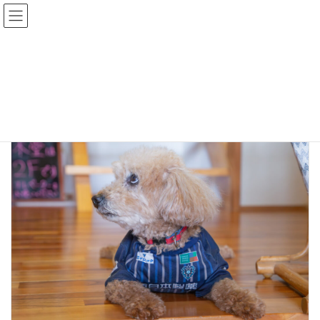
コ
ナ
ン
ビ
テ
ゲ
ン
ー
トップページ
ブログ
疑問
ツ
シ
へ
ョ
ス
ン
疑問
キ
に
ッ
移
プ
動