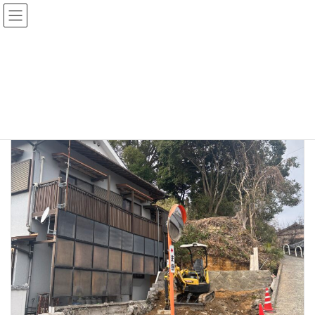
コ
ナ
ン
ビ
テ
ゲ
ン
ー
トップページ
ブログ
湯ゴン
ツ
シ
へ
ョ
ス
ン
湯ゴン
キ
に
ッ
移
プ
動