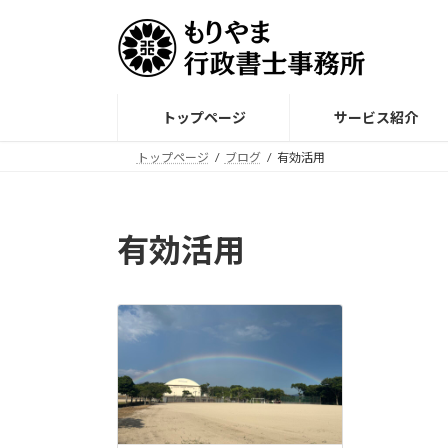
コ
ナ
ン
ビ
テ
ゲ
ン
ー
ツ
シ
トップページ
サービス紹介
へ
ョ
ス
ン
トップページ
ブログ
有効活用
キ
に
ッ
移
プ
動
有効活用