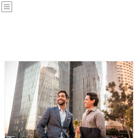
コ
ナ
ン
ビ
テ
ゲ
ン
ー
トップページ
ブログ
各種許認可
ツ
シ
へ
ョ
ス
ン
各種許認可
キ
に
ッ
移
プ
動