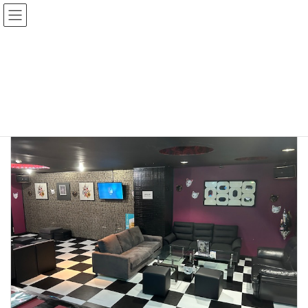
コ
ナ
ン
ビ
テ
ゲ
ン
ー
トップページ
ブログ
博多駅
ツ
シ
へ
ョ
ス
ン
博多駅
キ
に
ッ
移
プ
動