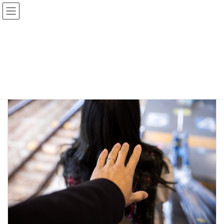
コ
ナ
ン
ビ
テ
ゲ
ン
ー
トップページ
ブログ
マッチングアプリ
ツ
シ
へ
ョ
ス
ン
マッチングアプリ
キ
に
ッ
移
プ
動