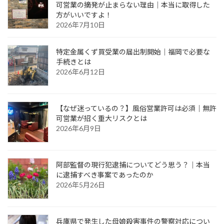
可営業の摘発が止まらない理由｜本当に取得した
ー
方がいいですよ！
2026年7月10日
ジ
送
特定金属くず買受業の届出制開始｜福岡で必要な
り
手続きとは
2026年6月12日
【なぜ迷っているの？】風俗営業許可は必須｜無許
可営業が招く重大リスクとは
2026年6月9日
阿部監督の現行犯逮捕についてどう思う？｜本当
に逮捕すべき事案であったのか
2026年5月26日
兵庫県で発生した母娘殺害事件の警察対応につい