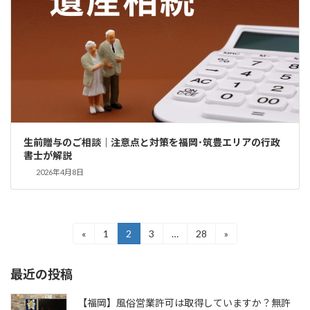
生前贈与のご相談｜注意点と対策を福岡･筑豊エリアの行政
書士が解説
2026年4月8日
投
«
1
2
3
…
28
»
固
固
固
固
定
定
定
定
稿
ペ
ペ
ペ
ペ
最近の投稿
ー
ー
ー
ー
の
ジ
ジ
ジ
ジ
ペ
【福岡】風俗営業許可は取得していますか？無許