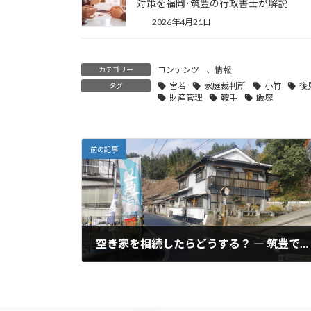
対策を福岡･筑豊の行政書士が解説
2026年4月21日
コンテンツ
、
情報
カテゴリー
宮若
家庭裁判所
小竹
後
タグ
財産管理
鞍手
飯塚
前の記事
空き家を相続したらどうする？ ― 筑豊での売却・活用・管理の方法
2025年10月19日