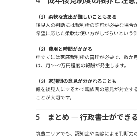
4 成年後見制度の限界と注意
（1）柔軟な支出が難しいこともある
後見人の判断には裁判所の許可が必要な場合
希望に応じた柔軟な使い方がしづらいという
（2）費用と時間がかかる
申立てには家庭裁判所の審理が必要で、数か
は、月1～2万円程度の報酬が発生します。
（3）家族間の意見が分かれることも
誰を後見人にするかで親族間の意見が対立す
ことが大切です。
5 まとめ ― 行政書士ができ
筑豊エリアでも、認知症や高齢による判断力