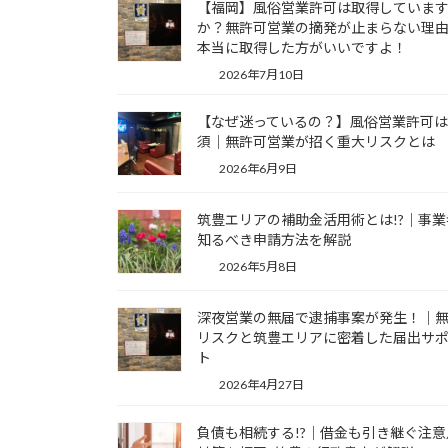
【福岡】風俗営業許可は取得していま
か？無許可営業の摘発が止まらない理
本当に取得した方がいいですよ！
2026年7月10日
【なぜ迷っているの？】風俗営業許可
須｜無許可営業が招く重大リスクとは
2026年6月9日
筑豊エリアの補助金活用術とは!?｜事業
知るべき申請方法を解説
2026年5月8日
深夜営業の無届で逮捕事案が発生！｜
リスクと筑豊エリアに密着した届出サ
ト
2026年4月27日
負債も相続する!?｜借金も引き継ぐ注意