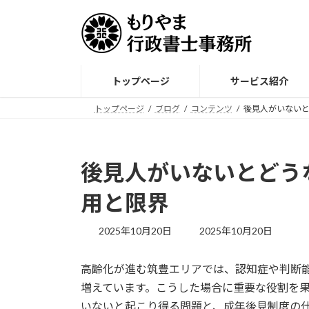
コ
ナ
ン
ビ
テ
ゲ
ン
ー
ツ
シ
トップページ
サービス紹介
へ
ョ
ス
ン
トップページ
ブログ
コンテンツ
後見人がいないと
キ
に
ッ
移
プ
動
後見人がいないとどうな
用と限界
最
2025年10月20日
2025年10月20日
終
更
高齢化が進む筑豊エリアでは、認知症や判断
新
日
増えています。こうした場合に重要な役割を
時
いないと起こり得る問題と、成年後見制度の