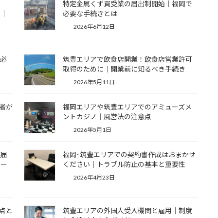
す
特定金属くず買受業の届出制開始｜福岡で
由｜
必要な手続きとは
2026年6月12日
は必
筑豊エリアで飲食店開業！飲食店営業許可
取得のために｜開業前に知るべき手続き
2026年5月11日
者が
福岡エリアや筑豊エリアでのアミューズメ
ントカジノ｜風営法の注意点
2026年5月1日
無届
福岡･筑豊エリアでの契約書作成はおまかせ
ポー
ください｜トラブル防止の基本と重要性
2026年4月23日
点と
筑豊エリアの外国人受入機関と雇用｜制度