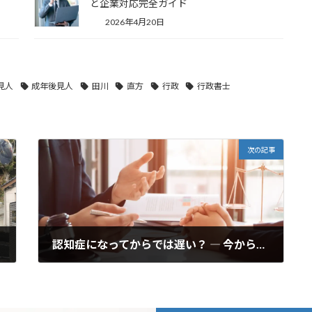
と企業対応完全ガイド
2026年4月20日
見人
成年後見人
田川
直方
行政
行政書士
次の記事
認知症になってからでは遅い？ ― 今からできる財産管理の準備
2025年10月21日