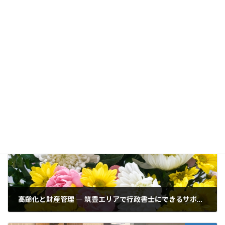
もりやま行政書士事務所は、筑豊・北九州エリアで会社設立を検
討する皆さまを力強くサポートいたします。
相談は無料です。こちらからお問い合わせく
ださい。
コンテンツ
、
情報
カテゴリー
前の記事
高齢化と財産管理 ― 筑豊エリアで行政書士にできるサポート
2025年9月26日