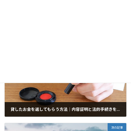
らの手続き依頼も可能です。
相続・遺言、許認可申請、外国人ビザ、会社設立、空き家対策な
まずはお気軽にご相談
ど、幅広く対応していますので、
ください。
コンテンツ
、
情報
カテゴリー
前の記事
貸したお金を返してもらう方法｜内容証明と法的手続きを福岡の行政書士が解説
2025年9月21日
次の記事