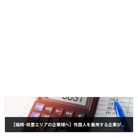
に対応していただく必要があることを示す資料をまとめておくこ
とも重要です。当たり前の話ですが、危険性があれば警察は動き
ます。この時代にストーカー事案で対応しない警察官は問題です。
それは警察という組織ではなく、『個』の問題かもしれません。
そのような場合であっても、命を守るためなので、あきらめず相談
しましょう。サポートさせていただきます。
コンテンツ
カテゴリー
前の記事
【福岡･筑豊エリアの企業様へ】外国人を雇用する企業が知っておくべき在留資格の基礎知識
2025年9月7日