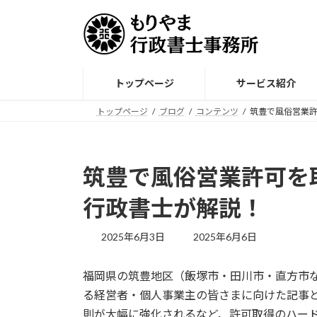
コ
ナ
ン
ビ
テ
ゲ
ン
ー
ツ
シ
トップページ
サービス紹介
へ
ョ
ス
ン
トップページ
ブログ
コンテンツ
筑豊で風俗営業
キ
に
ッ
移
プ
動
筑豊で風俗営業許可を
行政書士が解説！
最
2025年6月3日
2025年6月6日
終
更
福岡県の筑豊地区（飯塚市・田川市・直方市な
新
日
る経営者・個人事業主の皆さまに向けた記事と
時
則が大幅に強化されるなど、許可取得のハー