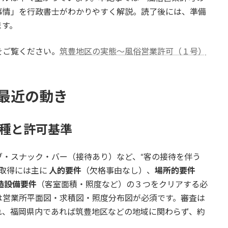
事情」を行政書士がわかりやすく解説。読了後には、準備
ます。
をご覧ください。
筑豊地区の実態～風俗営業許可（１号）
最近の動き
業種と許可基準
・スナック・バー（接待あり）など、“客の接待を伴う
可取得には主に
人的要件
（欠格事由なし）、
場所的要件
造設備要件
（客室面積・照度など）の３つをクリアする必
は営業所平面図・求積図・照度分布図が必須です。審査は
れ、福岡県内であれば筑豊地区などの地域に関わらず、約