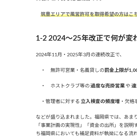
筑豊エリアで風営許可を取得希望の方はこ
1-2 2024〜25年改正で何が
2024年11月・2025年3月の連続改正で、
・ 無許可営業・名義貸しの
罰金上限が1,0
・ ホストクラブ等の
過度な売掛営業
や
違
・管理者に対する
立入検査の頻度増
・欠格
などが盛り込まれました。福岡県では、あま
「事業計画の実現性」「資金の出所」を説明
ち福岡県においても補足資料が執拗になる流