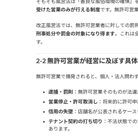
そもそも風営法は「善良な風俗環境の確保」
受けた営業のみが行える制度
です。無許可営
改正風営法では、無許可営業者に対しての罰
刑事処分や罰金の対象になり得ます
。これは
す。
2-2 無許可営業が経営に及ぼす具
無許可営業で摘発されると、個人・法人問わ
逮捕・罰則
：無許可営業そのものが法違
営業停止・許可取消し
：将来的に許可申
信用の失墜
：店舗名が公表されるケース
テナント契約の打ち切り
：不法状態での
あります。