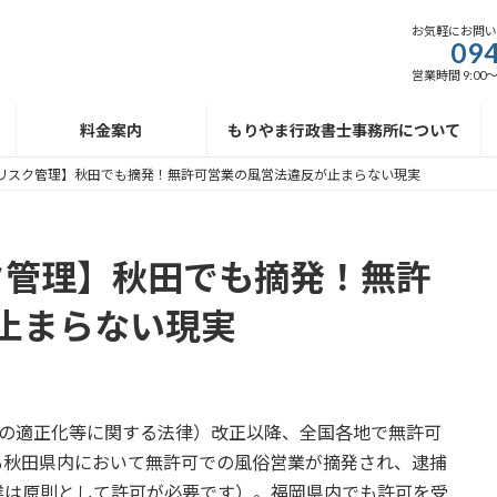
お気軽にお問
094
営業時間 9:00
料金案内
もりやま行政書士事務所について
リスク管理】秋田でも摘発！無許可営業の風営法違反が止まらない現実
ク管理】秋田でも摘発！無許
止まらない現実
務の適正化等に関する法律）改正以降、全国各地で無許可
も秋田県内において無許可での風俗営業が摘発され、逮捕
業は原則として許可が必要です）。福岡県内でも許可を受