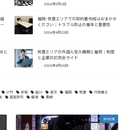
2026年5月1日
無届
福岡･筑豊エリアでの契約書作成はおまかせ
ポー
ください｜トラブル防止の基本と重要性
2026年4月23日
点と
筑豊エリアの外国人受入機関と雇用｜制度
と企業対応完全ガイド
2026年4月20日
小竹
折尾
田川
直方
福岡
筑豊
行政書士
法
風営許可
飯塚
黒崎
次の記事